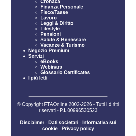
Cronaca
Finanza Personale
Fisco/Tasse
Lavoro
Leggi & Diritto
Lifestyle
Pensioni
Salute & Benessare
Vacanze & Turismo
Negozio Premium
Servizi
eBooks
Webinars
Glossario Certificates
I più letti
© Copyright FTAOnline 2002-2026 - Tutti i diritti
riservati - P.I. 00996530523
Disclaimer
-
Dati societari
-
Informativa sui
cookie
-
Privacy policy