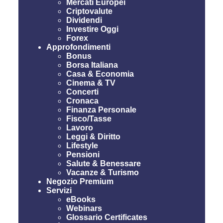
Mercati Europei
Criptovalute
Dividendi
Investire Oggi
Forex
Approfondimenti
Bonus
Borsa Italiana
Casa & Economia
Cinema & TV
Concerti
Cronaca
Finanza Personale
Fisco/Tasse
Lavoro
Leggi & Diritto
Lifestyle
Pensioni
Salute & Benessare
Vacanze & Turismo
Negozio Premium
Servizi
eBooks
Webinars
Glossario Certificates