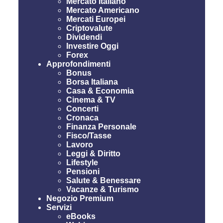
Mercato Italiano
Mercato Americano
Mercati Europei
Criptovalute
Dividendi
Investire Oggi
Forex
Approfondimenti
Bonus
Borsa Italiana
Casa & Economia
Cinema & TV
Concerti
Cronaca
Finanza Personale
Fisco/Tasse
Lavoro
Leggi & Diritto
Lifestyle
Pensioni
Salute & Benessare
Vacanze & Turismo
Negozio Premium
Servizi
eBooks