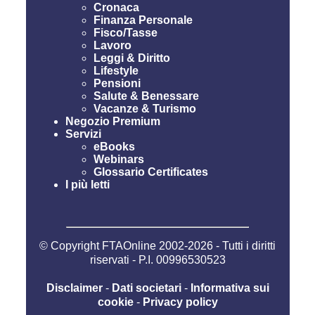
Cronaca
Finanza Personale
Fisco/Tasse
Lavoro
Leggi & Diritto
Lifestyle
Pensioni
Salute & Benessare
Vacanze & Turismo
Negozio Premium
Servizi
eBooks
Webinars
Glossario Certificates
I più letti
© Copyright FTAOnline 2002-2026 - Tutti i diritti
riservati - P.I. 00996530523
Disclaimer
-
Dati societari
-
Informativa sui
cookie
-
Privacy policy