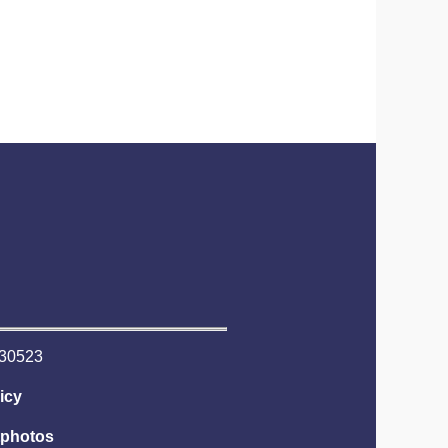
6530523
icy
tphotos