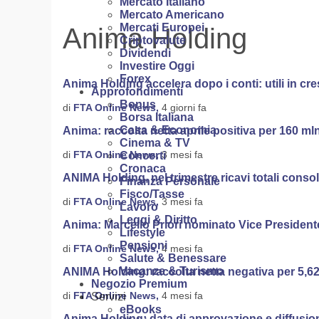
Mercato Italiano
Mercato Americano
Mercati Europei
Anima Holding
Criptovalute
Dividendi
Investire Oggi
Forex
Anima Holding accelera dopo i conti: utili in cre
Approfondimenti
Bonus
di
FTA Online News,
4 giorni fa
Borsa Italiana
Casa & Economia
Anima: raccolta netta aprile positiva per 160 ml
Cinema & TV
di
FTA Online News,
3 mesi fa
Concerti
Cronaca
ANIMA Holding, nel trimestre ricavi totali consol
Finanza Personale
Fisco/Tasse
di
FTA Online News,
3 mesi fa
Lavoro
Leggi & Diritto
Anima: Marcello Priori nominato Vice President
Lifestyle
Pensioni
di
FTA Online News,
4 mesi fa
Salute & Benessare
Vacanze & Turismo
ANIMA Holding: raccolta netta negativa per 5,62
Negozio Premium
di
FTA Online News,
4 mesi fa
Servizi
eBooks
Anima Holding: data di approvazione e diffusione