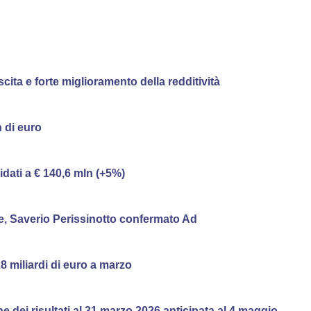
scita e forte miglioramento della redditività
n di euro
idati a € 140,6 mln (+5%)
e, Saverio Perissinotto confermato Ad
8 miliardi di euro a marzo
 dei risultati al 31 marzo 2026 anticipata al 4 maggio