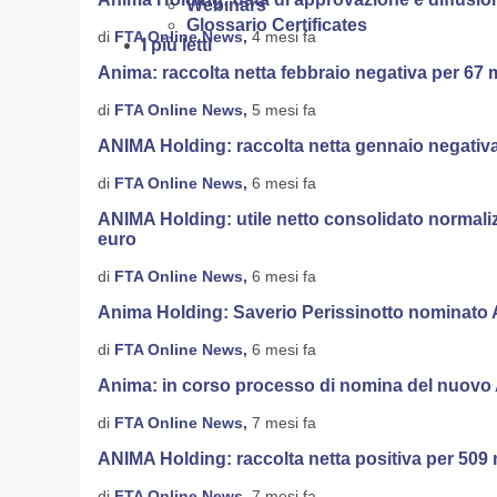
Webinars
Glossario Certificates
di
FTA Online News,
4 mesi fa
I più letti
Anima: raccolta netta febbraio negativa per 67 
di
FTA Online News,
5 mesi fa
ANIMA Holding: raccolta netta gennaio negativ
di
FTA Online News,
6 mesi fa
ANIMA Holding: utile netto consolidato normali
euro
di
FTA Online News,
6 mesi fa
Anima Holding: Saverio Perissinotto nominato 
di
FTA Online News,
6 mesi fa
Anima: in corso processo di nomina del nuovo
di
FTA Online News,
7 mesi fa
ANIMA Holding: raccolta netta positiva per 509
di
FTA Online News,
7 mesi fa