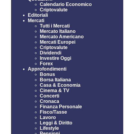
Calendario Economico
Criptovalute
Editoriali
Mercati
Tutti i Mercati
Mercato Italiano
Mercato Americano
Mercati Europei
Criptovalute
Dividendi
Investire Oggi
Forex
Approfondimenti
Bonus
Borsa Italiana
Casa & Economia
Cinema & TV
Concerti
Cronaca
Finanza Personale
Fisco/Tasse
Lavoro
Leggi & Diritto
Lifestyle
Pensioni