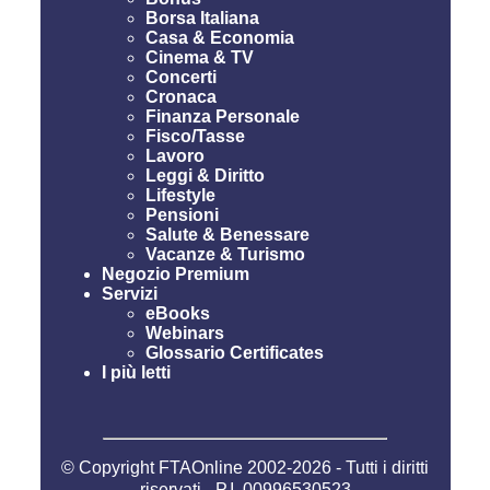
Borsa Italiana
Casa & Economia
Cinema & TV
Concerti
Cronaca
Finanza Personale
Fisco/Tasse
Lavoro
Leggi & Diritto
Lifestyle
Pensioni
Salute & Benessare
Vacanze & Turismo
Negozio Premium
Servizi
eBooks
Webinars
Glossario Certificates
I più letti
© Copyright FTAOnline 2002-2026 - Tutti i diritti
riservati - P.I. 00996530523