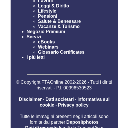
Lavoro
Leggi & Diritto
Lifestyle
Pensioni
Salute & Benessare
Vacanze & Turismo
Negozio Premium
Servizi
eBooks
Webinars
Glossario Certificates
I più letti
© Copyright FTAOnline 2002-2026 - Tutti i diritti
riservati - P.I. 00996530523
Disclaimer
-
Dati societari
-
Informativa sui
cookie
-
Privacy policy
Tutte le immagini presenti negli articoli sono
fornite dal partner
Depositphotos
Dati di mercato
forniti da TradingView