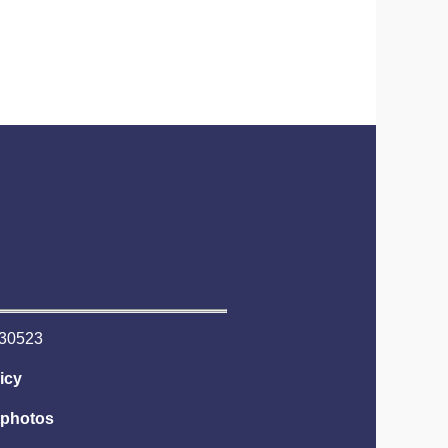
6530523
icy
tphotos