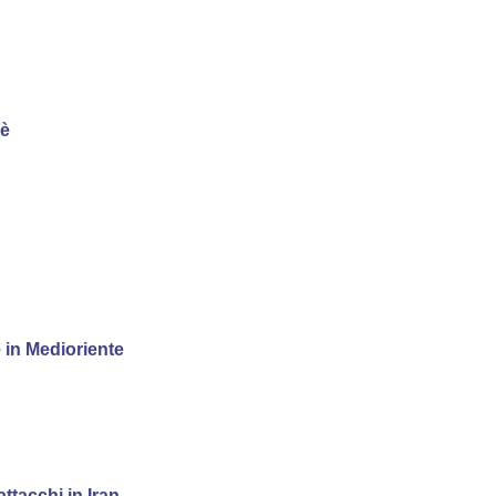
hè
e in Medioriente
ttacchi in Iran