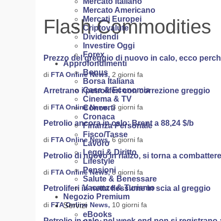
Mercato Italiano
Mercato Americano
Mercati Europei
Flash Commodities
Criptovalute
Dividendi
Investire Oggi
Forex
Prezzo del greggio di nuovo in calo, ecco perc
Approfondimenti
Bonus
di
FTA Online News,
2 giorni fa
Borsa Italiana
Casa & Economia
Arretrano i petroliferi con correzione greggio
Cinema & TV
di
FTA Online News,
3 giorni fa
Concerti
Cronaca
Petrolio ancora in calo: Brent a 88,24 $/b
Finanza Personale
Fisco/Tasse
di
FTA Online News,
6 giorni fa
Lavoro
Leggi & Diritto
Petrolio di nuovo in rialzo, si torna a combatter
Lifestyle
Pensioni
di
FTA Online News,
8 giorni fa
Salute & Benessare
Vacanze & Turismo
Petroliferi in netta flessione in scia al greggio
Negozio Premium
di
FTA Online News,
10 giorni fa
Servizi
eBooks
Petrolio in calo, nel week end non si registrano a