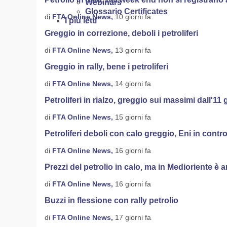
Webinars
Glossario Certificates
di
FTA Online News,
10 giorni fa
I più letti
Greggio in correzione, deboli i petroliferi
di
FTA Online News,
13 giorni fa
Greggio in rally, bene i petroliferi
di
FTA Online News,
14 giorni fa
Petroliferi in rialzo, greggio sui massimi dall'11
di
FTA Online News,
15 giorni fa
Petroliferi deboli con calo greggio, Eni in cont
di
FTA Online News,
16 giorni fa
Prezzi del petrolio in calo, ma in Medioriente è
di
FTA Online News,
16 giorni fa
Buzzi in flessione con rally petrolio
di
FTA Online News,
17 giorni fa