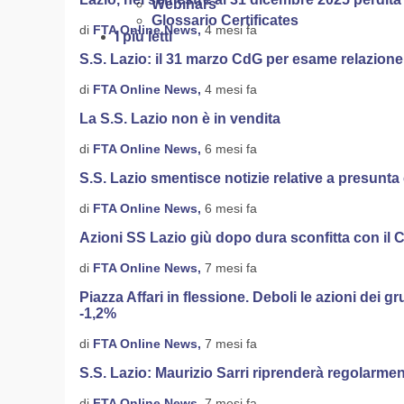
Webinars
Glossario Certificates
di
FTA Online News,
4 mesi fa
I più letti
S.S. Lazio: il 31 marzo CdG per esame relazione
di
FTA Online News,
4 mesi fa
La S.S. Lazio non è in vendita
di
FTA Online News,
6 mesi fa
S.S. Lazio smentisce notizie relative a presunt
di
FTA Online News,
6 mesi fa
Azioni SS Lazio giù dopo dura sconfitta con il
di
FTA Online News,
7 mesi fa
Piazza Affari in flessione. Deboli le azioni dei
-1,2%
di
FTA Online News,
7 mesi fa
S.S. Lazio: Maurizio Sarri riprenderà regolarmen
di
FTA Online News,
7 mesi fa