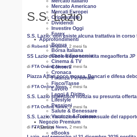
Mercato Italiano
Mercato Americano
Mercati Europei
S.S. Lazio
Criptovalute
Dividendi
Investire Oggi
Forex
S.S. Lazio: non esiste alcuna trattativa in corso 
Approfondimenti
Bonus
di
Roberto Vergano,
2 mesi fa
Borsa Italiana
Casa & Economia
SS Lazio debole dopo smentita megaofferta JP
Cinema & TV
di
FTA Online News,
2 mesi fa
Concerti
Cronaca
Piazza Affari poco mossa. Bancari e difesa debol
Finanza Personale
Fisco/Tasse
di
FTA Online News,
2 mesi fa
Lavoro
Leggi & Diritto
S.S. Lazio smentisce notizia su presunta offert
Lifestyle
Pensioni
di
FTA Online News,
2 mesi fa
Salute & Benessare
Vacanze & Turismo
S.S. Lazio: risoluzione consensuale del rapporto 
Negozio Premium
di
FTA Online News,
2 mesi fa
Servizi
eBooks
Lazio, nel semestre al 31 dicembre 2025 perdita 