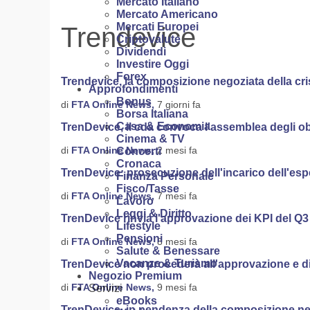
Mercato Italiano
Mercato Americano
Mercati Europei
Trendevice
Criptovalute
Dividendi
Investire Oggi
Forex
Trendevice, la composizione negoziata della cr
Approfondimenti
Bonus
di
FTA Online News,
7 giorni fa
Borsa Italiana
Casa & Economia
TrenDevice, il cda convoca l'assemblea degli ob
Cinema & TV
di
FTA Online News,
2 mesi fa
Concerti
Cronaca
TrenDevice: prosecuzione dell'incarico dell'esp
Finanza Personale
Fisco/Tasse
di
FTA Online News,
7 mesi fa
Lavoro
Leggi & Diritto
TrenDevice rinvia l'approvazione dei KPI del Q3
Lifestyle
Pensioni
di
FTA Online News,
8 mesi fa
Salute & Benessare
Vacanze & Turismo
TrenDevice non procederà all'approvazione e di
Negozio Premium
di
FTA Online News,
9 mesi fa
Servizi
eBooks
TrenDevice, in pendenza della composizione nego