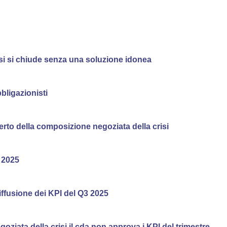
isi si chiude senza una soluzione idonea
bligazionisti
erto della composizione negoziata della crisi
 2025
ffusione dei KPI del Q3 2025
ziata della crisi il cda non approva i KPI del trimestre