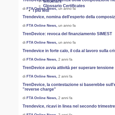
Webinars
Glossario Certificates
di
FTA Online News,
un anno fa
I più letti
Trendevice, nomina dell'esperto della composizi
di
FTA Online News,
un anno fa
TrenDevice: revoca del finanziamento SIMEST
di
FTA Online News,
un anno fa
Trendevice in forte calo, il cda al lavoro sulla cri
di
FTA Online News,
2 anni fa
TrenDevice avvia attività per superare tension
di
FTA Online News,
2 anni fa
TrenDevice, la contestazione si baserebbe sull'
"reverse charge"
di
FTA Online News,
2 anni fa
Trendevice, ricavi in linea nel secondo trimestre
di
FTA Online News,
2 anni fa