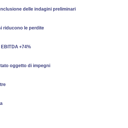
onclusione delle indagini preliminari
i riducono le perdite
ed EBITDA +74%
ptato oggetto di impegni
tre
ia