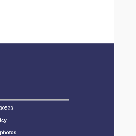
6530523
icy
tphotos