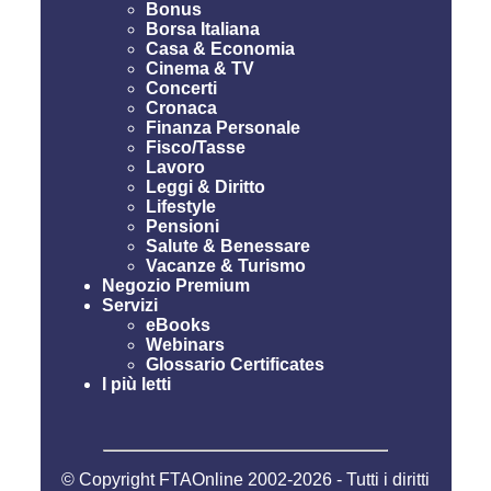
Bonus
Borsa Italiana
Casa & Economia
Cinema & TV
Concerti
Cronaca
Finanza Personale
Fisco/Tasse
Lavoro
Leggi & Diritto
Lifestyle
Pensioni
Salute & Benessare
Vacanze & Turismo
Negozio Premium
Servizi
eBooks
Webinars
Glossario Certificates
I più letti
© Copyright FTAOnline 2002-2026 - Tutti i diritti