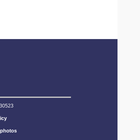
6530523
icy
tphotos