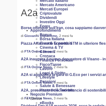
Mercato Italiano
Mercato Americano
Mercati Europei
A2a
Criptovalute
Dividendi
Investire Oggi
Forex
Borse ottimiste sull’Iran, cosa sappiamo davve
Approfondimenti
Bonus
di
Giovanni Digiacomo,
2 mesi fa
Borsa Italiana
Casa & Economia
Piazza Affari sotto la parità. STM in ulteriore fle
Cinema & TV
di
FTA Online News,
2 mesi fa
Concerti
Cronaca
A2A inaugura il nuovo depuratore di Visano - in
Finanza Personale
Fisco/Tasse
di
FTA Online News,
2 mesi fa
Lavoro
Leggi & Diritto
A2A si aggiudica la gara di G.Eco per i servizi 
Lifestyle
Pensioni
di
FTA Online News,
3 mesi fa
Salute & Benessare
Vacanze & Turismo
A2A, presentato il decimo bilancio di sostenibilità
Negozio Premium
di
FTA Online News,
3 mesi fa
Servizi
eBooks
Dividend Day il 18 maggio 2026, ecco le cedole 