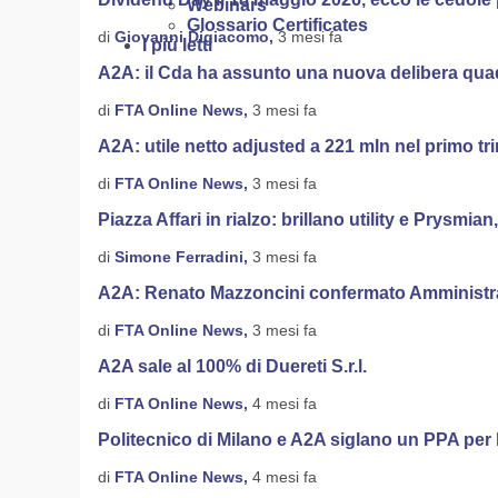
Webinars
Glossario Certificates
di
Giovanni Digiacomo,
3 mesi fa
I più letti
A2A: il Cda ha assunto una nuova delibera quadr
di
FTA Online News,
3 mesi fa
A2A: utile netto adjusted a 221 mln nel primo tr
di
FTA Online News,
3 mesi fa
Piazza Affari in rialzo: brillano utility e Prysmian
di
Simone Ferradini,
3 mesi fa
A2A: Renato Mazzoncini confermato Amministr
di
FTA Online News,
3 mesi fa
A2A sale al 100% di Duereti S.r.l.
di
FTA Online News,
4 mesi fa
Politecnico di Milano e A2A siglano un PPA per l
di
FTA Online News,
4 mesi fa