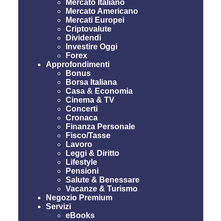
Mercato Italiano
Mercato Americano
Mercati Europei
Criptovalute
Dividendi
Investire Oggi
Forex
Approfondimenti
Bonus
Borsa Italiana
Casa & Economia
Cinema & TV
Concerti
Cronaca
Finanza Personale
Fisco/Tasse
Lavoro
Leggi & Diritto
Lifestyle
Pensioni
Salute & Benessare
Vacanze & Turismo
Negozio Premium
Servizi
eBooks