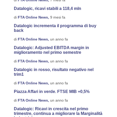
di
FTA Online News,
7 mesi fa
Datalogic, ricavi stabili a 118,4 mln
di
FTA Online News,
9 mesi fa
Datalogic incrementa il programma di buy
back
di
FTA Online News,
un anno fa
Datalogic: Adjusted EBITDA margin in
miglioramento nel primo semestre
di
FTA Online News,
un anno fa
Datalogic in rosso, risultato negativo nel
trim1
di
FTA Online News,
un anno fa
Piazza Affari in verde. FTSE MIB +0,5%
di
FTA Online News,
un anno fa
Datalogic: Ricavi in crescita nel primo
trimestre, continua a migliorare la Marginalità