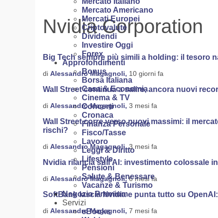
Mercato Italiano
Mercato Americano
Mercati Europei
Nvidia Corporation
Criptovalute
Dividendi
Investire Oggi
Forex
Big Tech sempre più simili a holding: il tesoro n
Approfondimenti
Bonus
di
Alessandro Magagnoli,
10 giorni fa
Borsa Italiana
Casa & Economia
Wall Street continua a salire, ancora nuovi re
Cinema & TV
di
Alessandro Magagnoli,
3 mesi fa
Concerti
Cronaca
Wall Street corre verso nuovi massimi: il merc
Finanza Personale
rischi?
Fisco/Tasse
Lavoro
di
Alessandro Magagnoli,
3 mesi fa
Leggi & Diritto
Lifestyle
Nvidia rilancia sull’AI: investimento colossale i
Pensioni
Salute & Benessare
di
Alessandro Magagnoli,
6 mesi fa
Vacanze & Turismo
Negozio Premium
SoftBank lascia Nvidia e punta tutto su OpenA
Servizi
di
Alessandro Magagnoli,
7 mesi fa
eBooks