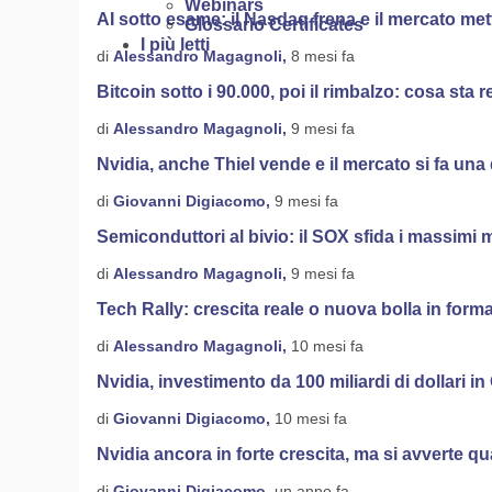
Webinars
AI sotto esame: il Nasdaq frena e il mercato mette
Glossario Certificates
I più letti
di
Alessandro Magagnoli,
8 mesi fa
Bitcoin sotto i 90.000, poi il rimbalzo: cosa st
di
Alessandro Magagnoli,
9 mesi fa
Nvidia, anche Thiel vende e il mercato si fa una
di
Giovanni Digiacomo,
9 mesi fa
Semiconduttori al bivio: il SOX sfida i massimi m
di
Alessandro Magagnoli,
9 mesi fa
Tech Rally: crescita reale o nuova bolla in for
di
Alessandro Magagnoli,
10 mesi fa
Nvidia, investimento da 100 miliardi di dollari i
di
Giovanni Digiacomo,
10 mesi fa
Nvidia ancora in forte crescita, ma si avverte qu
di
Giovanni Digiacomo,
un anno fa