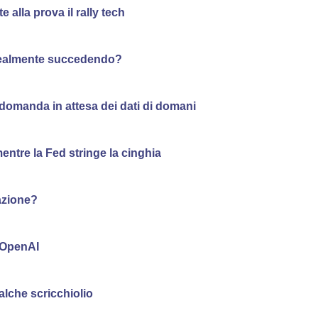
 alla prova il rally tech
a realmente succedendo?
 domanda in attesa dei dati di domani
entre la Fed stringe la cinghia
mazione?
n OpenAI
alche scricchiolio