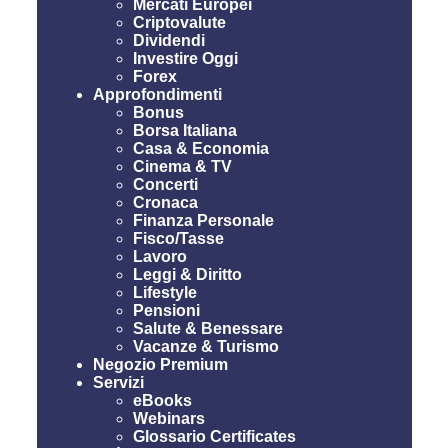
Mercati Europei
Criptovalute
Dividendi
Investire Oggi
Forex
Approfondimenti
Bonus
Borsa Italiana
Casa & Economia
Cinema & TV
Concerti
Cronaca
Finanza Personale
Fisco/Tasse
Lavoro
Leggi & Diritto
Lifestyle
Pensioni
Salute & Benessare
Vacanze & Turismo
Negozio Premium
Servizi
eBooks
Webinars
Glossario Certificates