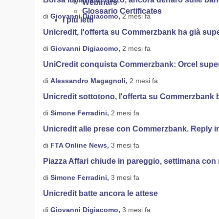
Webinars
Glossario Certificates
di
Giovanni Digiacomo,
2 mesi fa
I più letti
Unicredit, l'offerta su Commerzbank ha già supe
di
Giovanni Digiacomo,
2 mesi fa
UniCredit conquista Commerzbank: Orcel supera 
di
Alessandro Magagnoli,
2 mesi fa
Unicredit sottotono, l'offerta su Commerzbank 
di
Simone Ferradini,
2 mesi fa
Unicredit alle prese con Commerzbank. Reply i
di
FTA Online News,
3 mesi fa
Piazza Affari chiude in pareggio, settimana co
di
Simone Ferradini,
3 mesi fa
Unicredit batte ancora le attese
di
Giovanni Digiacomo,
3 mesi fa