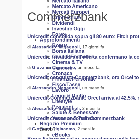
Mercato Italiano
Mercato Americano
Mercati Europei
Commerzbank
Criptovalute
Dividendi
Investire Oggi
Forex
Unicredit consolida sopra gli 80 euro: Fitch p
Approfondimenti
Bonus
di
Alessandro Magagnoli,
17 giorni fa
Borsa Italiana
Casa & Economia
Unicredit: i risultati dell’offerta confermano l
Cinema & TV
di
Giovanni Digiacomo,
un mese fa
Concerti
Cronaca
Unicredit conquista Commerzbank, ora Orcel 
Finanza Personale
Fisco/Tasse
di
Alessandro Magagnoli,
un mese fa
Lavoro
Leggi & Diritto
Unicredit-Commerzbank: Orcel arriva al 42,5%, ma
Lifestyle
Pensioni
di
Alessandro Magagnoli,
2 mesi fa
Salute & Benessare
Vacanze & Turismo
Unicredit cresce ancora in Commerzbank
Negozio Premium
di
Giovanni Digiacomo,
2 mesi fa
Servizi
eBooks
Borsa Italiana in rialzo, ancora denaro sulle ba