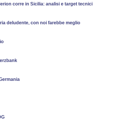
on corre in Sicilia: analisi e target tecnici
oria deludente, con noi farebbe meglio
io
merzbank
 Germania
 DG