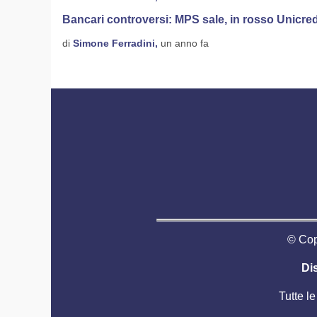
Bancari controversi: MPS sale, in rosso Unicred
di
Simone Ferradini,
un anno fa
© Copy
Di
Tutte le