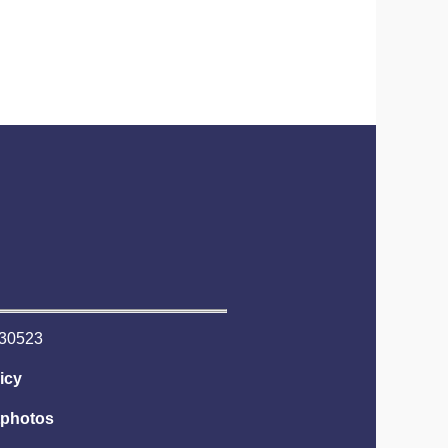
6530523
icy
tphotos