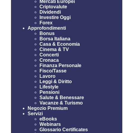
Mercati Europei
Criptovalute
Dividendi
Investire Oggi
Forex
Approfondimenti
Bonus
Borsa Italiana
Casa & Economia
Cinema & TV
Concerti
Cronaca
Finanza Personale
Fisco/Tasse
Lavoro
Leggi & Diritto
Lifestyle
Pensioni
Salute & Benessare
Vacanze & Turismo
Negozio Premium
Servizi
eBooks
Webinars
Glossario Certificates